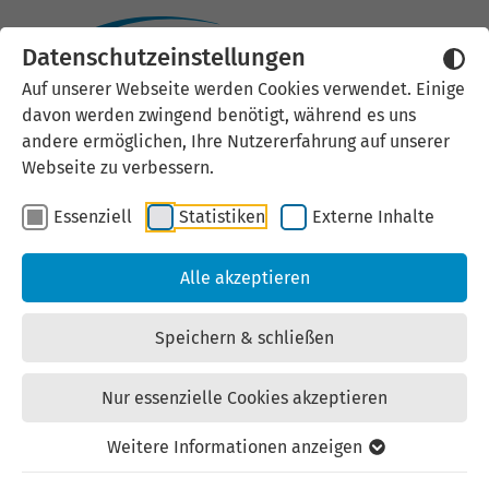
Datenschutzeinstellungen
Auf unserer Webseite werden Cookies verwendet. Einige
Am Wäldchen
davon werden zwingend benötigt, während es uns
andere ermöglichen, Ihre Nutzererfahrung auf unserer
Baugebiet | Kauf | zuletzt geändert am: 02.07.2026
Webseite zu verbessern.
Kaufpreis gesamt ab 34,90 Euro/m²
Essenziell
Statistiken
Externe Inhalte
Alle akzeptieren
Speichern & schließen
Ort: 98746 Meuselbach-Schwarzmühle
Straße: Am Waeldchen
Nur essenzielle Cookies akzeptieren
Landkreis: Saalfeld-Rudolstadt
Weitere Informationen anzeigen