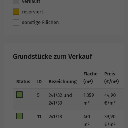
verkauft
reserviert
sonstige Flächen
Grundstücke zum Verkauf
Fläche
Preis
Status
ID
Bezeichnung
(m²)
(€/m²)
(
5
241/32 und
1.359
44,90
6
241/33
m²
€/m²
11
241/18
461
39,90
1
m²
€/m²