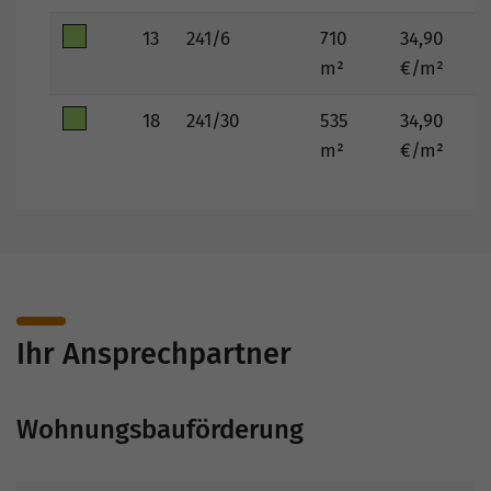
13
241/6
710
34,90
2
m²
€/m²
18
241/30
535
34,90
1
m²
€/m²
Ihr Ansprechpartner
Wohnungsbauförderung