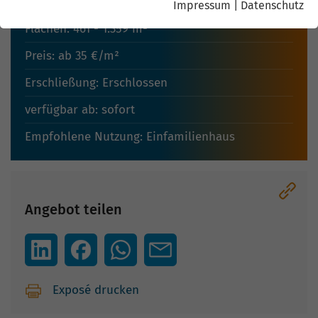
Impressum
|
Datenschutz
Flächen: 461 - 1.359 m²
Preis: ab 35 €/m²
Erschließung: Erschlossen
verfügbar ab: sofort
Empfohlene Nutzung: Einfamilienhaus
Angebot teilen
Exposé drucken